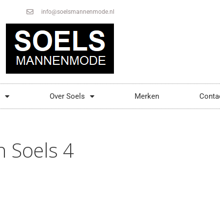
info@soelsmannenmode.nl
Over Soels
Merken
Conta
n Soels 4