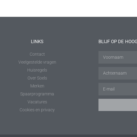
LINKS
BLIJF OP DE HOO
Contact
Veelgestelde vragen
Huisregels
Over Soels
Merken
Spaarprogramma
Vacatures
Cookies en privacy