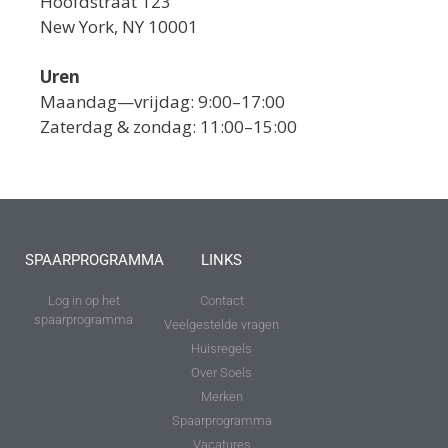
Hoofdstraat 123
New York, NY 10001
Uren
Maandag—vrijdag: 9:00–17:00
Zaterdag & zondag: 11:00–15:00
SPAARPROGRAMMA
LINKS
Log in op het
Contact
spaarprogramma
Veelgestelde vragen
Huisregels
Over Soels
Merken
Spaarprogramma
Vacatures