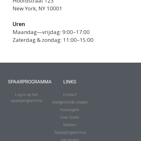
Hoofdstraat 123
New York, NY 10001
Uren
Maandag—vrijdag: 9:00–17:00
Zaterdag & zondag: 11:00–15:00
SPAARPROGRAMMA
LINKS
Log in op het
Contact
spaarprogramma
Veelgestelde vragen
Huisregels
Over Soels
Merken
Spaarprogramma
Vacatures