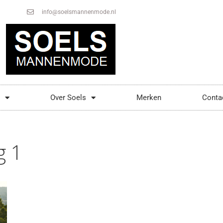
info@soelsmannenmode.nl
Over Soels
Merken
Conta
g 1