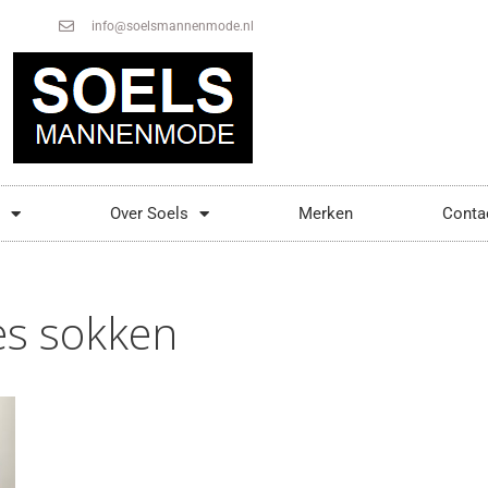
info@soelsmannenmode.nl
Over Soels
Merken
Conta
es sokken