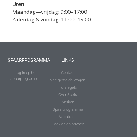
Uren
Maandag—vrijdag: 9:00–17:00
Zaterdag & zondag: 11:00–15:00
SPAARPROGRAMMA
LINKS
Log in op het
Contact
spaarprogramma
Veelgestelde vragen
Huisregels
Over Soels
Merken
Spaarprogramma
Vacatures
Cookies en privacy