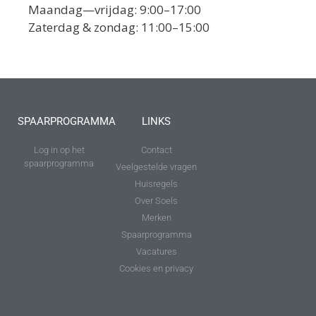
Maandag—vrijdag: 9:00–17:00
Zaterdag & zondag: 11:00–15:00
SPAARPROGRAMMA
LINKS
Log in op het
Contact
spaarprogramma
Veelgestelde vragen
Huisregels
Over Soels
Merken
Spaarprogramma
Vacatures
Cookies en privacy