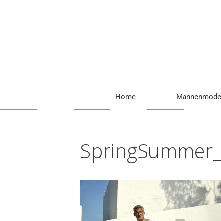
Home
Mannenmode
SpringSummer_1