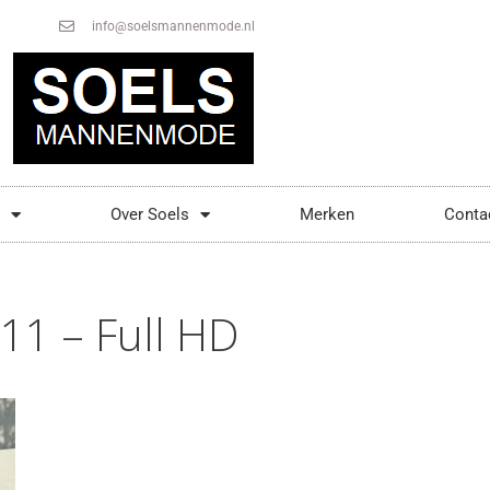
info@soelsmannenmode.nl
Over Soels
Merken
Conta
1 – Full HD