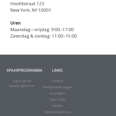
Hoofdstraat 123
New York, NY 10001
Uren
Maandag—vrijdag: 9:00–17:00
Zaterdag & zondag: 11:00–15:00
SPAARPROGRAMMA
LINKS
Log in op het
Contact
spaarprogramma
Veelgestelde vragen
Huisregels
Over Soels
Merken
Spaarprogramma