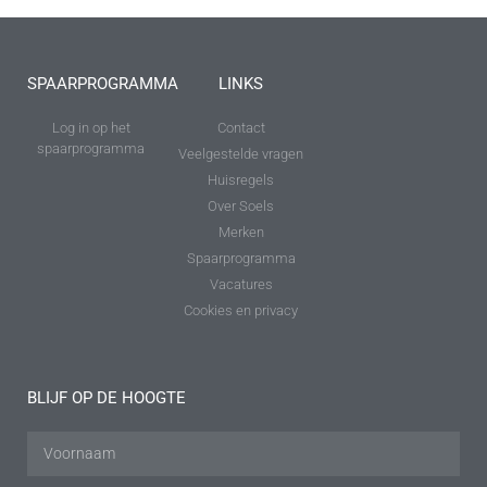
SPAARPROGRAMMA
LINKS
Log in op het
Contact
spaarprogramma
Veelgestelde vragen
Huisregels
Over Soels
Merken
Spaarprogramma
Vacatures
Cookies en privacy
BLIJF OP DE HOOGTE