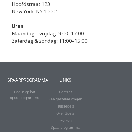
Hoofdstraat 123
New York, NY 10001
Uren
Maandag—vrijdag: 9:00–17:00
Zaterdag & zondag: 11:00–15:00
SPAARPROGRAMMA
LINKS
Log in op het
Contact
spaarprogramma
Veelgestelde vragen
Huisregels
Over Soels
Merken
Spaarprogramma