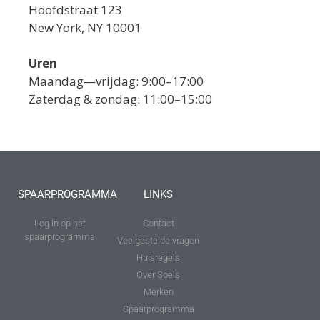
Hoofdstraat 123
New York, NY 10001
Uren
Maandag—vrijdag: 9:00–17:00
Zaterdag & zondag: 11:00–15:00
SPAARPROGRAMMA
LINKS
Log in op het
Contact
spaarprogramma
Veelgestelde vragen
Huisregels
Over Soels
Merken
Spaarprogramma