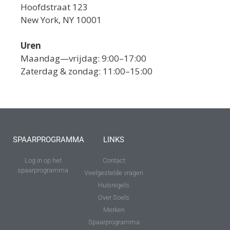
Hoofdstraat 123
New York, NY 10001
Uren
Maandag—vrijdag: 9:00–17:00
Zaterdag & zondag: 11:00–15:00
SPAARPROGRAMMA
LINKS
Log in op het
Contact
spaarprogramma
Veelgestelde vragen
Huisregels
Over Soels
Merken
Spaarprogramma