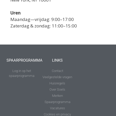
Uren
Maandag—vrijdag: 9:00–17:00
Zaterdag & zondag: 11:00–15:00
SPAARPROGRAMMA
LINKS
Log in op het
Contact
spaarprogramma
Veelgestelde vragen
Huisregels
Over Soels
Merken
Spaarprogramma
Vacatures
Cookies en privacy