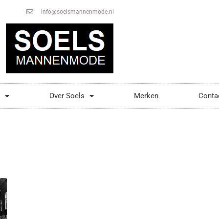
info@soelsmannenmode.nl
Over Soels
Merken
Conta