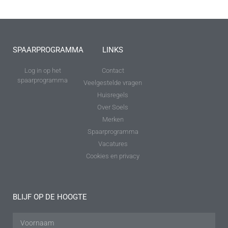
SPAARPROGRAMMA
LINKS
Log in op het
Contact
spaarprogramma
Veelgestelde vragen
Huisregels
Over Soels
Merken
Spaarprogramma
Vacatures
Cookies en privacy
BLIJF OP DE HOOGTE