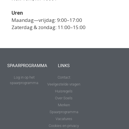
Uren
Maandag—vrijdag: 9:00–17:00
Zaterdag & zondag: 11:00–15:00
SPAARPROGRAMMA
LINKS
Log in op het
Contact
spaarprogramma
Veelgestelde vragen
Huisregels
Over Soels
Merken
Spaarprogramma
Vacatures
Cookies en privacy