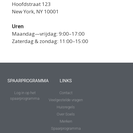
Hoofdstraat 123
New York, NY 10001
Uren
Maandag—vrijdag: 9:00–17:00
Zaterdag & zondag: 11:00–15:00
SPAARPROGRAMMA
LINKS
Log in op het
Contact
spaarprogramma
Veelgestelde vragen
Huisregels
Over Soels
Merken
Spaarprogramma