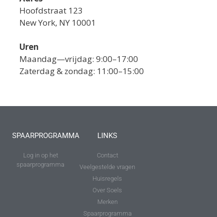
Hoofdstraat 123
New York, NY 10001
Uren
Maandag—vrijdag: 9:00–17:00
Zaterdag & zondag: 11:00–15:00
SPAARPROGRAMMA
LINKS
Log in op het
Contact
spaarprogramma
Veelgestelde vragen
Huisregels
Over Soels
Merken
Spaarprogramma