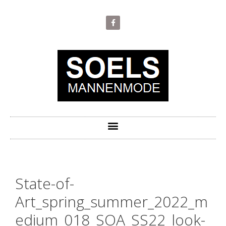
State-of-
Art_spring_summer_2022_m
edium_018_SOA_SS22_look-