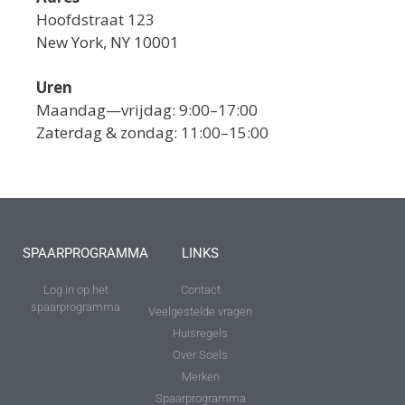
Hoofdstraat 123
New York, NY 10001
Uren
Maandag—vrijdag: 9:00–17:00
Zaterdag & zondag: 11:00–15:00
SPAARPROGRAMMA
LINKS
Log in op het
Contact
spaarprogramma
Veelgestelde vragen
Huisregels
Over Soels
Merken
Spaarprogramma