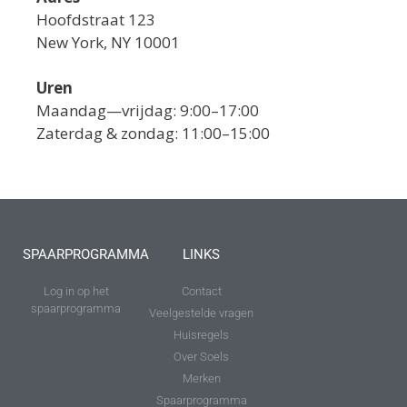
Hoofdstraat 123
New York, NY 10001
Uren
Maandag—vrijdag: 9:00–17:00
Zaterdag & zondag: 11:00–15:00
SPAARPROGRAMMA
LINKS
Log in op het
Contact
spaarprogramma
Veelgestelde vragen
Huisregels
Over Soels
Merken
Spaarprogramma