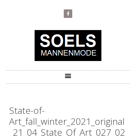
State-of-
Art_fall_winter_2021_original
_21_04_State_Of_Art_027_02