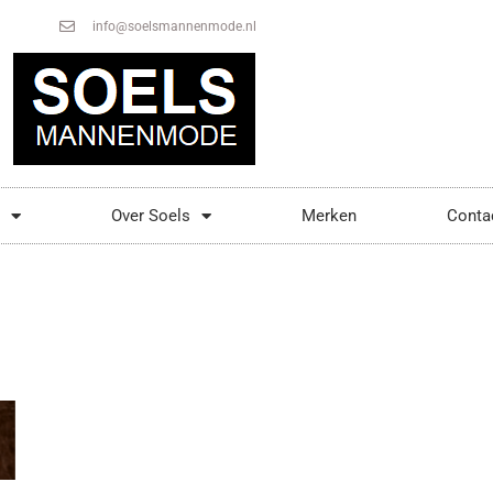
info@soelsmannenmode.nl
Over Soels
Merken
Conta