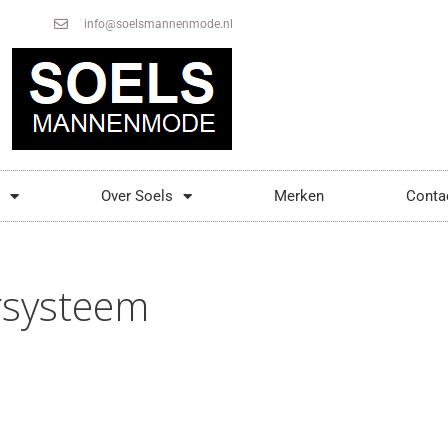
info@soelsmannenmode.nl
Over Soels
Merken
Conta
rsysteem