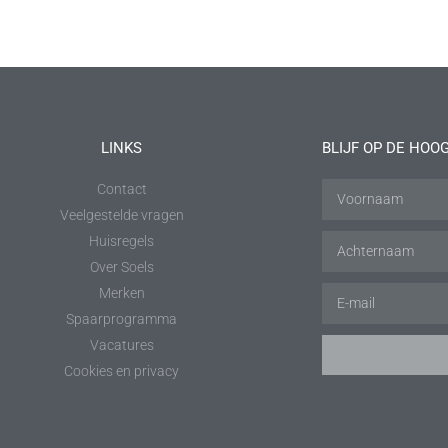
LINKS
BLIJF OP DE HOO
Contact
Veelgestelde vragen
Huisregels
Over Soels
Merken
Spaarprogramma
Vacatures
Cookies en privacy