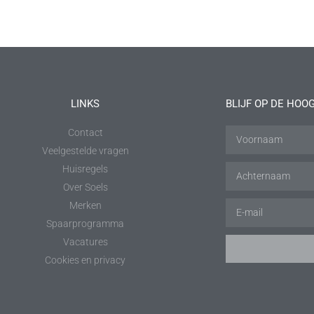
LINKS
BLIJF OP DE HOO
Contact
Veelgestelde vragen
Huisregels
Over Soels
Merken
Spaarprogramma
Vacatures
Cookies en privacy