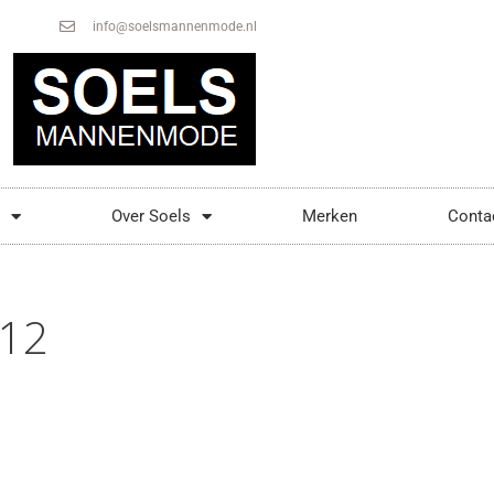
info@soelsmannenmode.nl
Over Soels
Merken
Conta
12