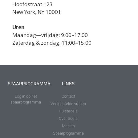
Hoofdstraat 123
New York, NY 10001
Uren
Maandag—vrijdag: 9:00–17:00
Zaterdag & zondag: 11:00–15:00
SPAARPROGRAMMA
LINKS
Log in op het
Contact
spaarprogramma
Veelgestelde vragen
Huisregels
Over Soels
Merken
Spaarprogramma