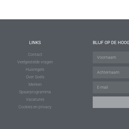
LINKS
BLIJF OP DE HOO
Contact
Veelgestelde vragen
Huisregels
Over Soels
Merken
Spaarprogramma
Vacatures
Cookies en privacy