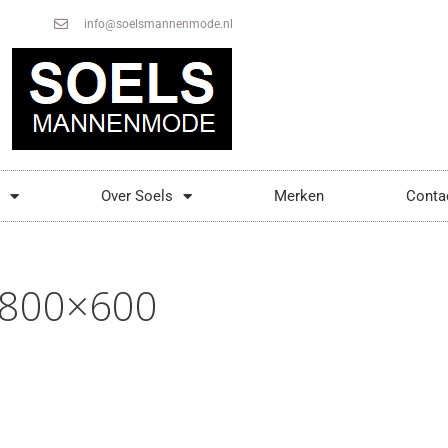
info@soelsmannenmode.nl
Over Soels
Merken
Conta
-800×600