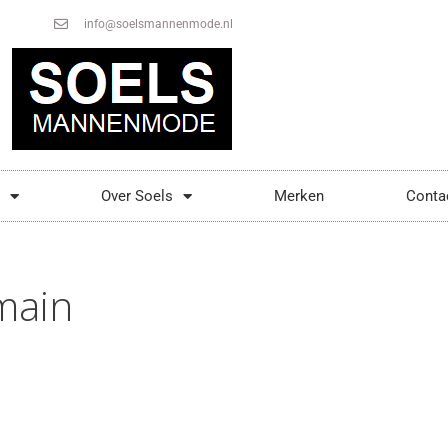
info@soelsmannenmode.nl
Over Soels
Merken
Conta
main