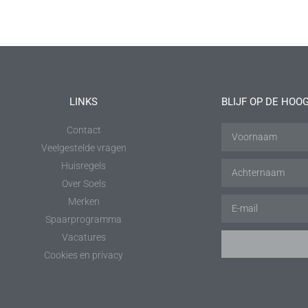
LINKS
BLIJF OP DE HOO
Contact
Veelgestelde vragen
Huisregels
Over Soels
Merken
Spaarprogramma
Vacatures
Cookies en privacy