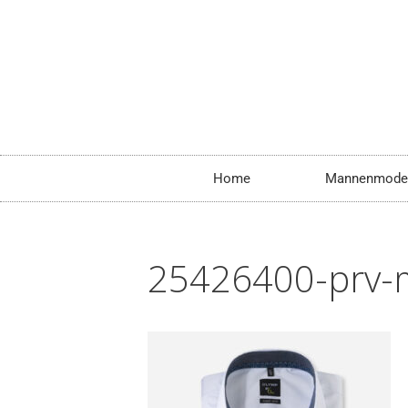
Home
Mannenmode
25426400-prv-