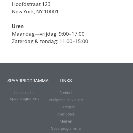
Hoofdstraat 123
New York, NY 10001
Uren
Maandag—vrijdag: 9:00–17:00
Zaterdag & zondag: 11:00–15:00
SPAARPROGRAMMA
LINKS
Log in op het
Contact
spaarprogramma
Veelgestelde vragen
Huisregels
Over Soels
Merken
Spaarprogramma